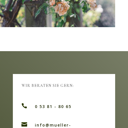
WIR BERATEN SIE GERN:

0 53 81 - 80 65

info@mueller-